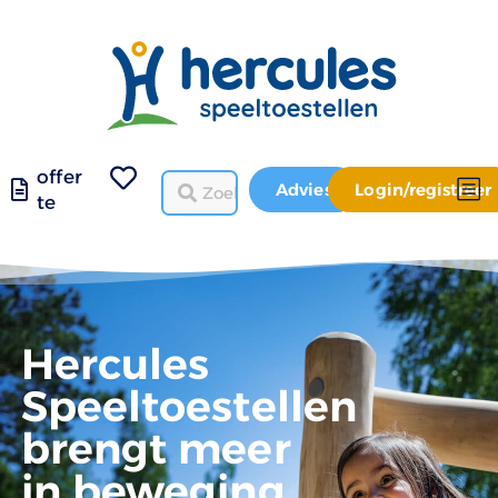
offer
Advies
Login/registreer
te
Hercules
Speeltoestellen
brengt meer
in beweging