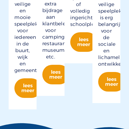
extra
veilige
of
veilige
bijdrage
en
volledig
speelplek
aan
mooie
ingerichte
is erg
klantbeleving
speelplek
schoolpleinen.
belangrijk
voor
voor
voor
camping,
iedereen
de
lees
restaurant,
in de
sociale
meer
museum
buurt,
en
etc.
wijk
lichamelijke
en
ontwikkelin
gemeente.
lees
meer
lees
meer
lees
meer