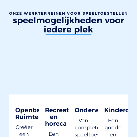
ONZE WERKTERREINEN VOOR SPEELTOESTELLEN
speelmogelijkheden voor
iedere plek
Openbare
Recreatie
Onderwijs
Kinderop
Ruimte
en
Van
Een
horeca
Creëer
complete
goede
Een
een
speeltoestellen
en