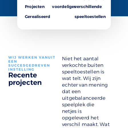
Projecten
voordeliger
verschillende
Gerealiseerd
speeltoestellen
WIJ WERKEN VANUIT
Niet het aantal
EEN
verkochte buiten
SUCCESGEDREVEN
INSTELLING
speeltoestellen is
Recente
wat telt. Wij zijn
projecten
echter van mening
dat een
uitgebalanceerde
speelplek die
netjes is
opgeleverd het
verschil maakt. Wat