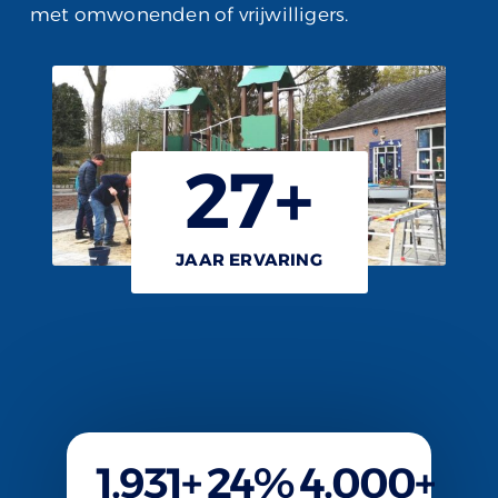
met omwonenden of vrijwilligers.
27
+
JAAR ERVARING
1.931
+
24
%
4.000
+