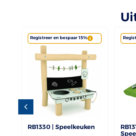
Ui
Registreer en bespaar 15%
Regis
RB1330 | Speelkeuken
RB131
Spee