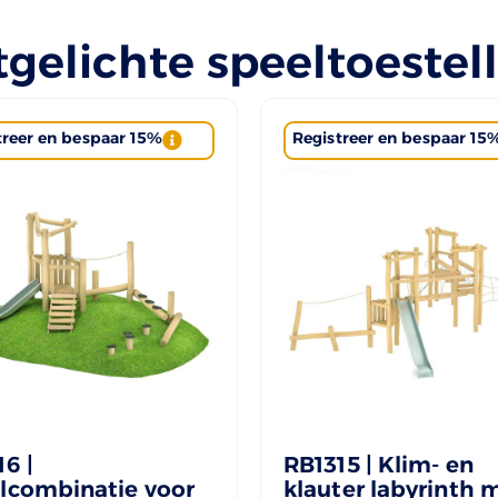
tgelichte speeltoestel
treer en bespaar 15%
Registreer en bespaar 15
6 |
RB1315 | Klim- en
lcombinatie voor
klauter labyrinth 