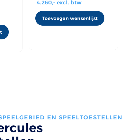
4.260
,- excl. btw
va
Toevoegen wensenlijst
t
 SPEELGEBIED EN SPEELTOESTELLEN
ercules