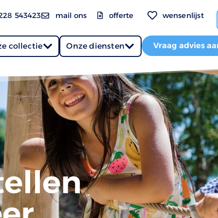
228 543423
mail ons
offerte
wensenlijst
Vraag advies aa
e collectie
Onze diensten
ellen
er