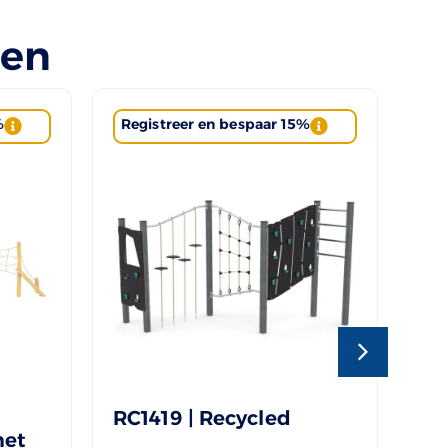
len
%
Registreer en bespaar 15%
Re
RC1419 | Recycled
ST
met