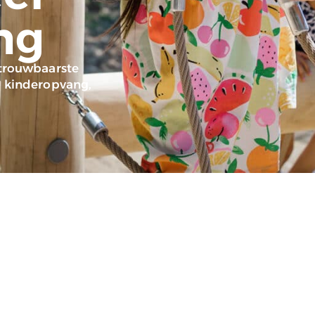
ng
etrouwbaarste
, kinderopvang,