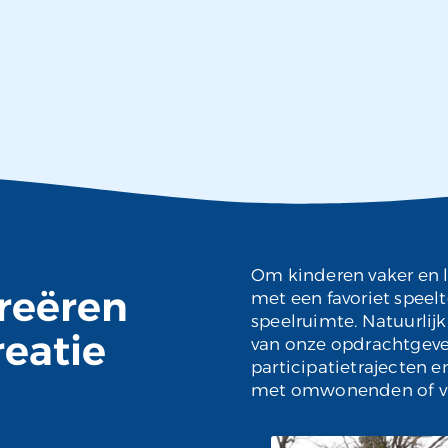
Om kinderen vaker en l
reëren
met een favoriet speelt
speelruimte. Natuurli
reatie
van onze opdrachtgeve
participatietrajecten e
met omwonenden of vrij