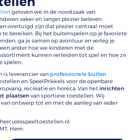
tellen
llen
geloven we in de noodzaak van
nderen vaker en langer plezier beleven.
 overtuigd zijn dat plezier centraal moet
e bereiken. Bij het buitenspelen op je favoriete
enden, ga je samen op avontuur en verleg je
 geen ander hoe we kinderen met de
assortiment kunnen verleiden tot spel en hoe ze
e spelen.
 is leverancier van
professionele buiten
oestellen en SpeelPrikkels voor de openbare
eropvang, recreatie en horeca. Van het
inrichten
et plaatsen
van sportieve toestellen. Wij
 van ontwerp tot en met de aanleg van ieder
herculesspeeltoestellen.nl
 MT, Hem