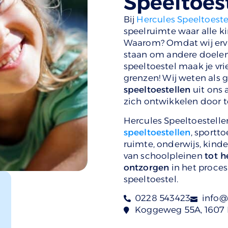
Speeltoes
Bij
Hercules Speeltoeste
speelruimte waar alle ki
Waarom? Omdat wij ervan
staan om andere doelen t
speeltoestel maak je vri
grenzen! Wij weten als
speeltoestellen
uit ons 
zich ontwikkelen door t
Hercules Speeltoestellen
speeltoestellen
, sportt
ruimte, onderwijs, kind
van schoolpleinen
tot h
ontzorgen
in het proces
speeltoestel.
0228 543423
info@
Koggeweg 55A, 1607