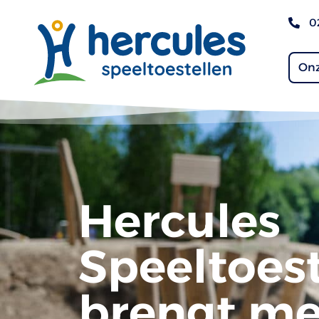
0
Onz
Hercules
Speeltoest
brengt me