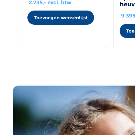
2.735
,- excl. btw
heuv
9.39
Toevoegen wensenlijst
Toe