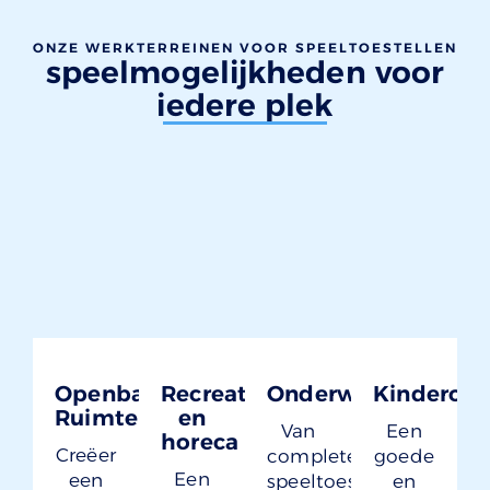
ONZE WERKTERREINEN VOOR SPEELTOESTELLEN
speelmogelijkheden voor
iedere plek
Openbare
Recreatie
Onderwijs
Kinderop
Ruimte
en
Van
Een
horeca
Creëer
complete
goede
Een
een
speeltoestellen
en