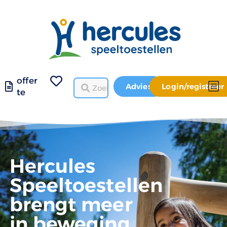
offer
Advies
Login/registreer
te
Hercules
Speeltoestellen
brengt meer
in beweging