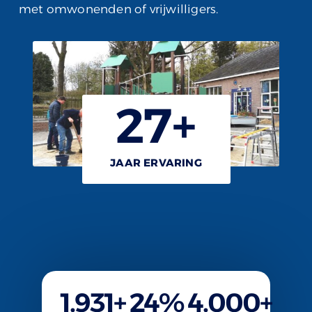
met omwonenden of vrijwilligers.
27
+
JAAR ERVARING
1.931
+
24
%
4.000
+