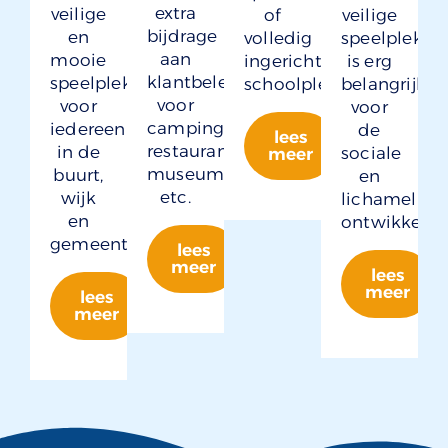
extra
veilige
of
veilige
bijdrage
en
volledig
speelplek
aan
mooie
ingerichte
is erg
klantbeleving
speelplek
schoolpleinen.
belangrijk
voor
voor
voor
camping,
iedereen
de
lees
restaurant,
in de
sociale
meer
museum
buurt,
en
etc.
wijk
lichamelijke
en
ontwikkelin
gemeente.
lees
meer
lees
meer
lees
meer