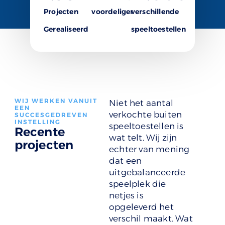
Projecten
voordeliger
verschillende
Gerealiseerd
speeltoestellen
WIJ WERKEN VANUIT
Niet het aantal
EEN
verkochte buiten
SUCCESGEDREVEN
INSTELLING
speeltoestellen is
Recente
wat telt. Wij zijn
projecten
echter van mening
dat een
uitgebalanceerde
speelplek die
netjes is
opgeleverd het
verschil maakt. Wat