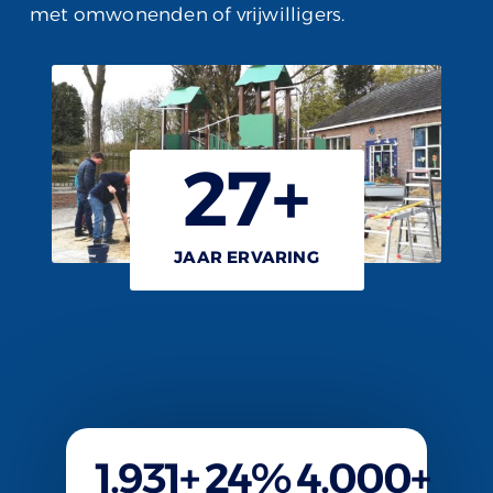
met omwonenden of vrijwilligers.
27
+
JAAR ERVARING
1.931
+
24
%
4.000
+