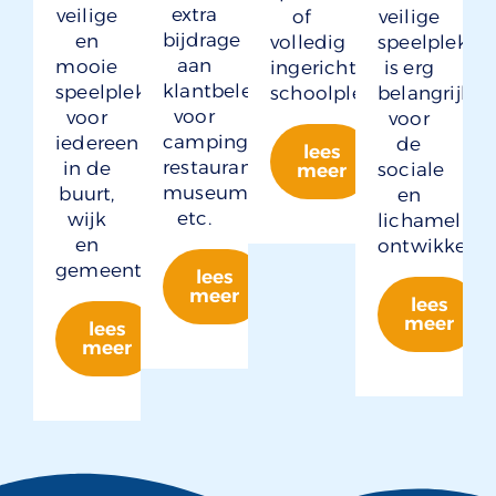
extra
veilige
of
veilige
bijdrage
en
volledig
speelplek
aan
mooie
ingerichte
is erg
klantbeleving
speelplek
schoolpleinen.
belangrijk
voor
voor
voor
camping,
iedereen
de
lees
restaurant,
in de
sociale
meer
museum
buurt,
en
etc.
wijk
lichamelijke
en
ontwikkelin
gemeente.
lees
meer
lees
meer
lees
meer