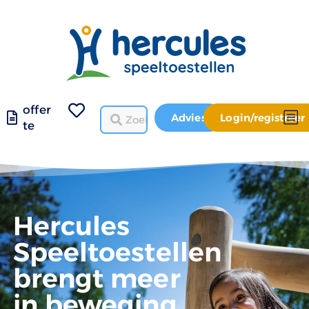
offer
Advies
Login/registreer
te
Hercules
Speeltoestellen
brengt meer
in beweging