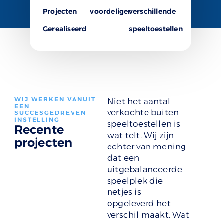
Projecten
voordeliger
verschillende
Gerealiseerd
speeltoestellen
WIJ WERKEN VANUIT
Niet het aantal
EEN
verkochte buiten
SUCCESGEDREVEN
INSTELLING
speeltoestellen is
Recente
wat telt. Wij zijn
projecten
echter van mening
dat een
uitgebalanceerde
speelplek die
netjes is
opgeleverd het
verschil maakt. Wat