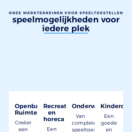
ONZE WERKTERREINEN VOOR SPEELTOESTELLEN
speelmogelijkheden voor
iedere plek
Openbare
Recreatie
Onderwijs
Kinderop
Ruimte
en
Van
Een
horeca
Creëer
complete
goede
Een
een
speeltoestellen
en