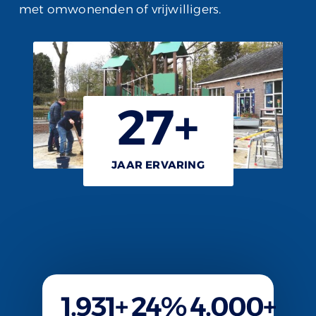
met omwonenden of vrijwilligers.
27
+
JAAR ERVARING
1.931
+
24
%
4.000
+