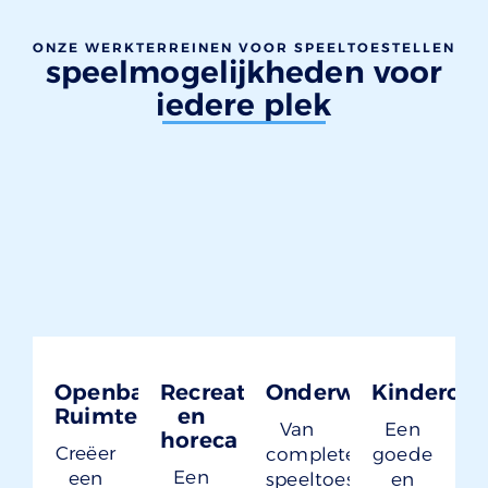
ONZE WERKTERREINEN VOOR SPEELTOESTELLEN
speelmogelijkheden voor
iedere plek
Openbare
Recreatie
Onderwijs
Kinderop
Ruimte
en
Van
Een
horeca
Creëer
complete
goede
Een
een
speeltoestellen
en