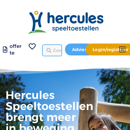
offer
Advies
Login/registreer
te
Hercules
Speeltoestellen
brengt meer
in beweging