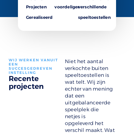
Projecten
voordeliger
verschillende
Gerealiseerd
speeltoestellen
WIJ WERKEN VANUIT
Niet het aantal
EEN
verkochte buiten
SUCCESGEDREVEN
INSTELLING
speeltoestellen is
Recente
wat telt. Wij zijn
projecten
echter van mening
dat een
uitgebalanceerde
speelplek die
netjes is
opgeleverd het
verschil maakt. Wat