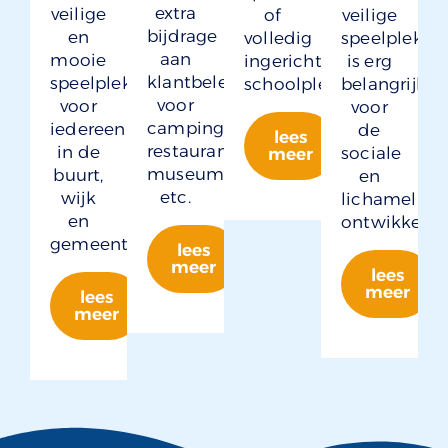
extra
veilige
of
veilige
bijdrage
en
volledig
speelplek
aan
mooie
ingerichte
is erg
klantbeleving
speelplek
schoolpleinen.
belangrijk
voor
voor
voor
camping,
iedereen
de
lees
restaurant,
in de
sociale
meer
museum
buurt,
en
etc.
wijk
lichamelijke
en
ontwikkelin
gemeente.
lees
meer
lees
meer
lees
meer