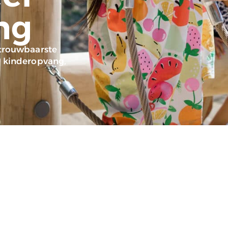
ng
etrouwbaarste
, kinderopvang,