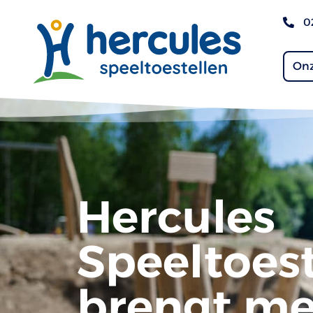
0
Onz
Hercules
Speeltoest
brengt me