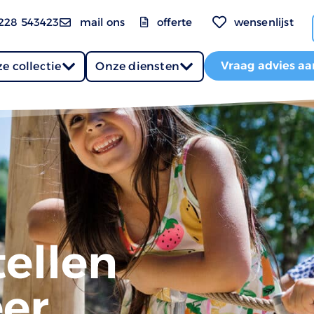
228 543423
mail ons
offerte
wensenlijst
Vraag advies aa
e collectie
Onze diensten
ellen
er