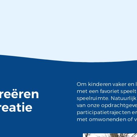
Om kinderen vaker en l
reëren
met een favoriet speelt
speelruimte. Natuurli
reatie
van onze opdrachtgeve
participatietrajecten e
met omwonenden of vrij