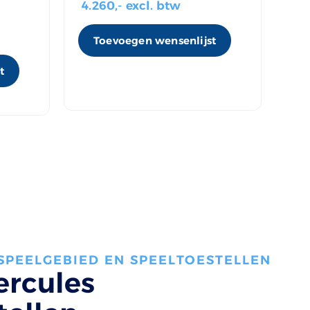
4.260
,- excl. btw
va
Toevoegen wensenlijst
t
 SPEELGEBIED EN SPEELTOESTELLEN
ercules