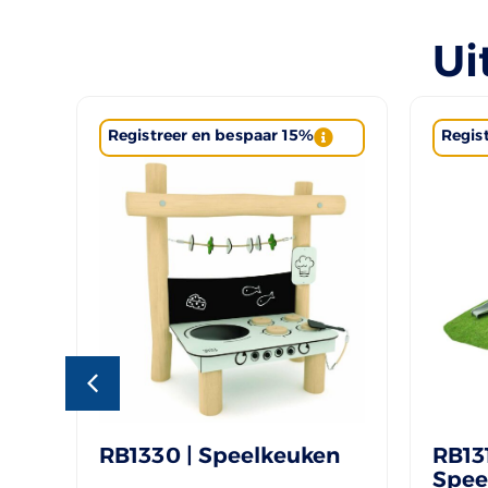
Ui
Registreer en bespaar 15%
Regis
RB1330 | Speelkeuken
RB131
Spee