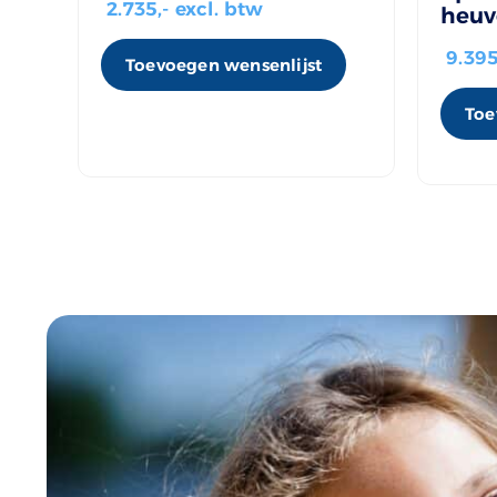
2.735
,- excl. btw
heuv
9.39
Toevoegen wensenlijst
Toe