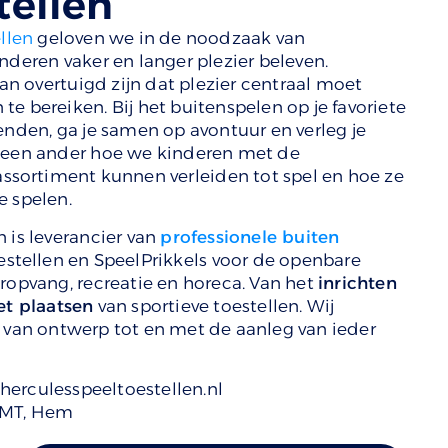
tellen
llen
geloven we in de noodzaak van
nderen vaker en langer plezier beleven.
 overtuigd zijn dat plezier centraal moet
e bereiken. Bij het buitenspelen op je favoriete
enden, ga je samen op avontuur en verleg je
 geen ander hoe we kinderen met de
assortiment kunnen verleiden tot spel en hoe ze
e spelen.
 is leverancier van
professionele buiten
oestellen en SpeelPrikkels voor de openbare
eropvang, recreatie en horeca. Van het
inrichten
et plaatsen
van sportieve toestellen. Wij
 van ontwerp tot en met de aanleg van ieder
herculesspeeltoestellen.nl
 MT, Hem