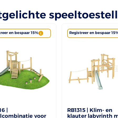
tgelichte speeltoestel
treer en bespaar 15%
Registreer en bespaar 15
6 |
RB1315 | Klim- en
lcombinatie voor
klauter labyrinth 