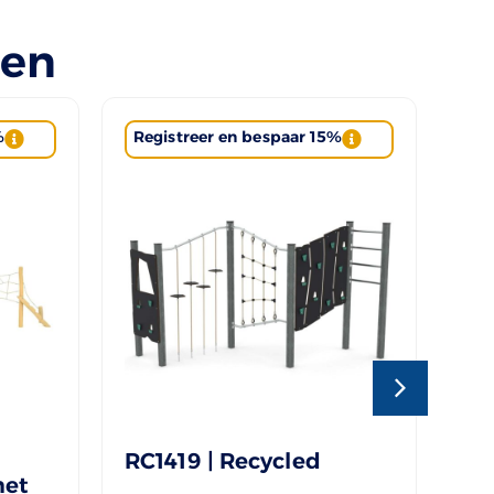
len
%
Registreer en bespaar 15%
Re
RC1419 | Recycled
ST
met