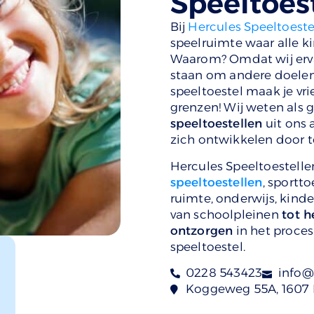
Speeltoes
Bij
Hercules Speeltoeste
speelruimte waar alle ki
Waarom? Omdat wij ervan
staan om andere doelen t
speeltoestel maak je vri
grenzen! Wij weten als
speeltoestellen
uit ons 
zich ontwikkelen door t
Hercules Speeltoestellen
speeltoestellen
, sportt
ruimte, onderwijs, kind
van schoolpleinen
tot h
ontzorgen
in het proces
speeltoestel.
0228 543423
info@
Koggeweg 55A, 1607