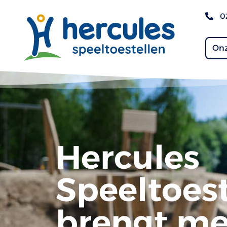
0
Onz
Hercules
Speeltoest
brengt me