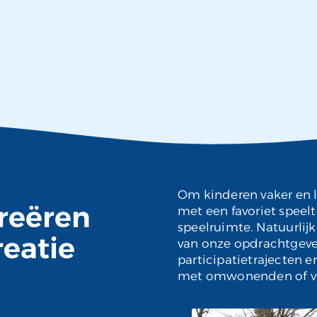
Om kinderen vaker en l
reëren
met een favoriet speelt
speelruimte. Natuurli
reatie
van onze opdrachtgeve
participatietrajecten e
met omwonenden of vrij