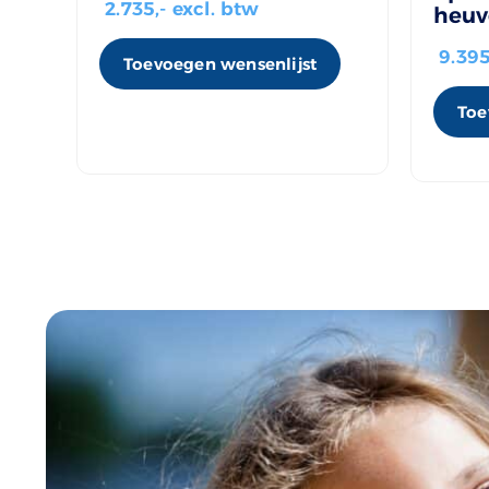
2.735
,- excl. btw
heuv
9.39
Toevoegen wensenlijst
Toe