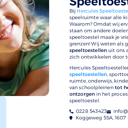
Speeltoes
Bij
Hercules Speeltoeste
speelruimte waar alle ki
Waarom? Omdat wij ervan
staan om andere doelen t
speeltoestel maak je vri
grenzen! Wij weten als
speeltoestellen
uit ons 
zich ontwikkelen door t
Hercules Speeltoestellen
speeltoestellen
, sportt
ruimte, onderwijs, kind
van schoolpleinen
tot h
ontzorgen
in het proces
speeltoestel.
0228 543423
info@
Koggeweg 55A, 1607