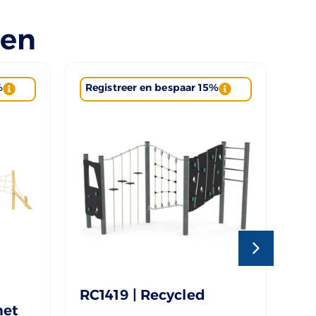
len
%
Registreer en bespaar 15%
Re
RC1419 | Recycled
ST
met