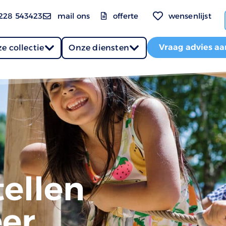
228 543423
mail ons
offerte
wensenlijst
Vraag advies aa
e collectie
Onze diensten
ellen
er