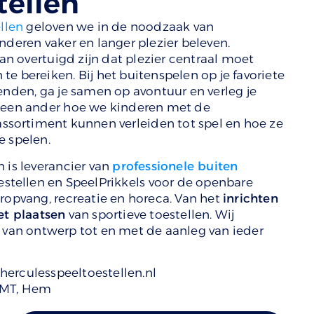
tellen
llen
geloven we in de noodzaak van
nderen vaker en langer plezier beleven.
 overtuigd zijn dat plezier centraal moet
e bereiken. Bij het buitenspelen op je favoriete
enden, ga je samen op avontuur en verleg je
 geen ander hoe we kinderen met de
assortiment kunnen verleiden tot spel en hoe ze
e spelen.
 is leverancier van
professionele buiten
oestellen en SpeelPrikkels voor de openbare
eropvang, recreatie en horeca. Van het
inrichten
et plaatsen
van sportieve toestellen. Wij
 van ontwerp tot en met de aanleg van ieder
herculesspeeltoestellen.nl
 MT, Hem