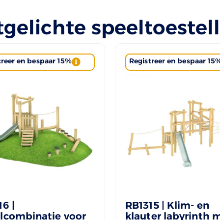
tgelichte speeltoestel
treer en bespaar 15%
Registreer en bespaar 15
6 |
RB1315 | Klim- en
lcombinatie voor
klauter labyrinth 