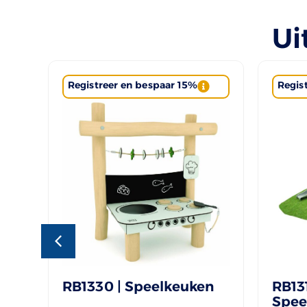
Ui
Registreer en bespaar 15%
Regis
RB1330 | Speelkeuken
RB131
Spee