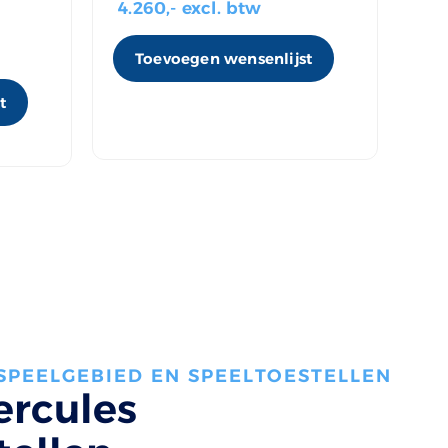
4.260
,- excl. btw
va
Toevoegen wensenlijst
t
 SPEELGEBIED EN SPEELTOESTELLEN
ercules