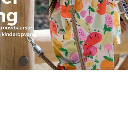
ng
etrouwbaarste
, kinderopvang,